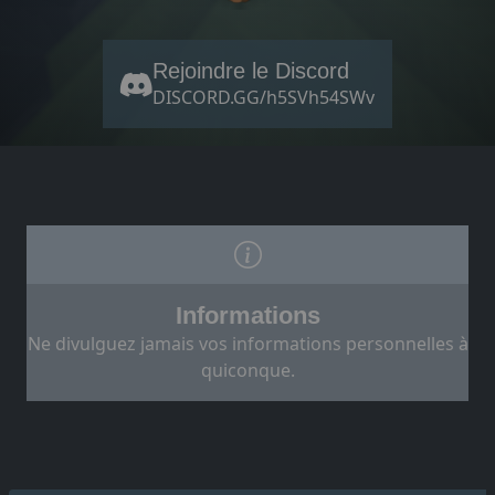
Rejoindre le Discord
DISCORD.GG/h5SVh54SWv
Informations
Ne divulguez jamais vos informations personnelles à
quiconque.